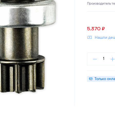
Производитель т
5,370
₽
Нашли де
Только онл