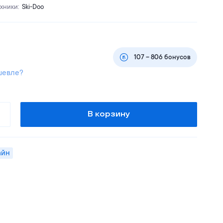
ехники
:
Ski-Doo
107
–
806
бонусов
шевле?
В корзину
айн