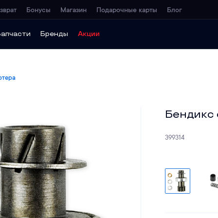
зврат
Бонусы
Магазин
Подарочные карты
Блог
Запчасти
Бренды
Акции
ртера
Бендикс 
399314