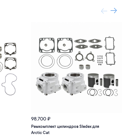
98,700
₽
121,
Ремкомплект цилиндров Sledex для
Коле
Arctic Cat
600 S