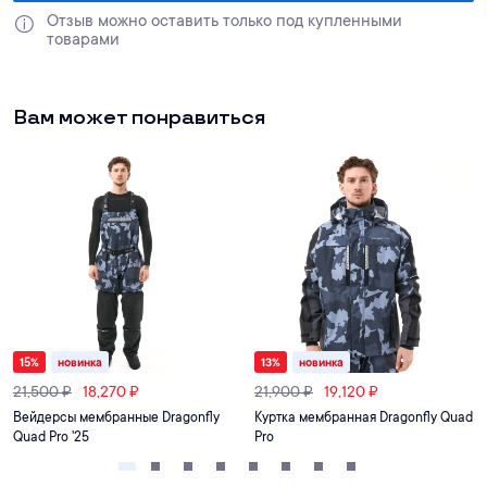
Отзыв можно оставить только под купленными 
товарами
Вам может понравиться
15
%
новинка
13
%
новинка
21,500
₽
18,270
₽
21,900
₽
19,120
₽
Вейдерсы мембранные Dragonfly
Куртка мембранная Dragonfly Quad
Quad Pro '25
Pro