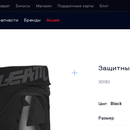
зврат
Бонусы
Магазин
Подарочные карты
Блог
Запчасти
Бренды
Акции
Защитные
301183
Black
Цвет:
Размер