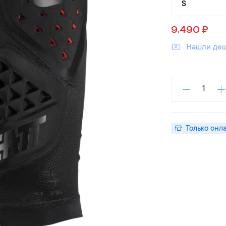
S
9,490
₽
Нашли де
Только онл