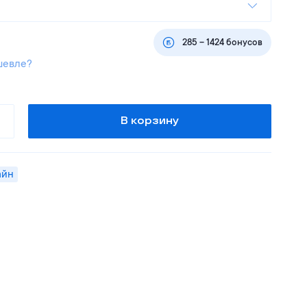
285
–
1424
бонусов
шевле?
В корзину
айн