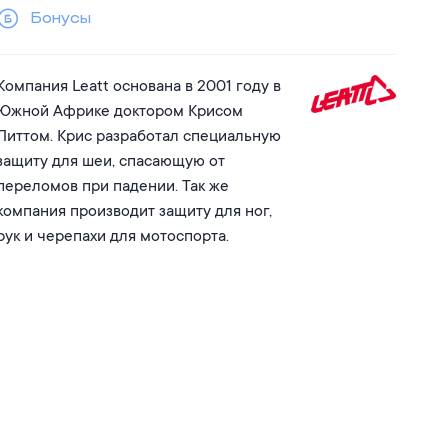
Бонусы
Компания Leatt основана в 2001 году в
Южной Африке доктором Крисом
Литтом. Крис разработал специальную
защиту для шеи, спасающую от
переломов при падении. Так же
компания производит защиту для ног,
рук и черепахи для мотоспорта.