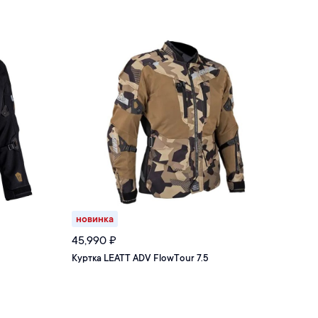
новинка
10
%
45,990
₽
58,
Куртка LEATT ADV FlowTour 7.5
Курт