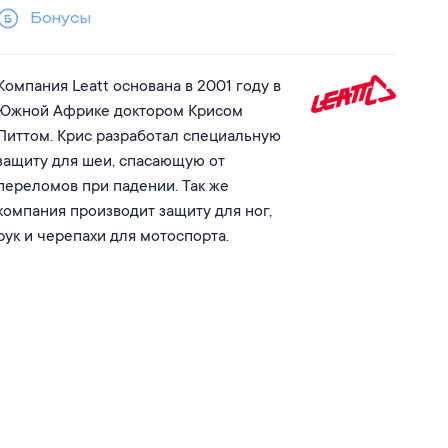
Бонусы
Компания Leatt основана в 2001 году в
Южной Африке доктором Крисом
Литтом. Крис разработал специальную
защиту для шеи, спасающую от
переломов при падении. Так же
компания производит защиту для ног,
рук и черепахи для мотоспорта.