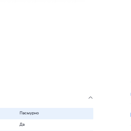
Пасмурно
Да