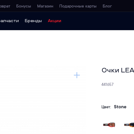
зврат
Бонусы
Магазин
Подарочные карты
Блог
Запчасти
Бренды
Акции
Очки LEAT
441657
Stone
Цвет: