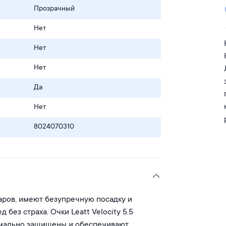
Прозрачный
Нет
Нет
Нет
Да
Нет
8024070310
аров, имеют безупречную посадку и
без страха. Очки Leatt Velocity 5.5
имально защищены и обеспечивают