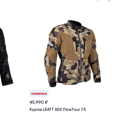
новинка
10
%
45,990
₽
58,
Куртка LEATT ADV FlowTour 7.5
Курт