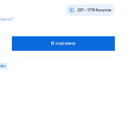
237
–
1778
бонусов
шевле?
В корзину
айн