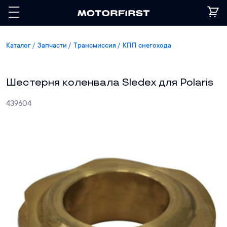
Каталог
Запчасти
Трансмиссия
КПП снегохода
Шестерня коленвала Sledex для Polaris
439604