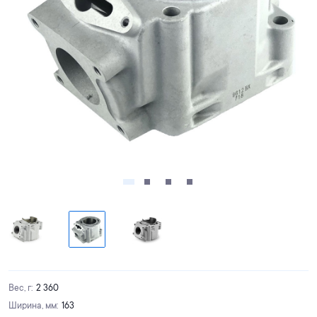
Вес, г
:
2 360
Ширина, мм
:
163