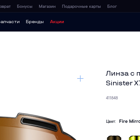
зврат
Бонусы
Магазин
Подарочные карты
Блог
Запчасти
Бренды
Акции
Линза с 
Sinister X
411848
Fire Mirr
Цвет: