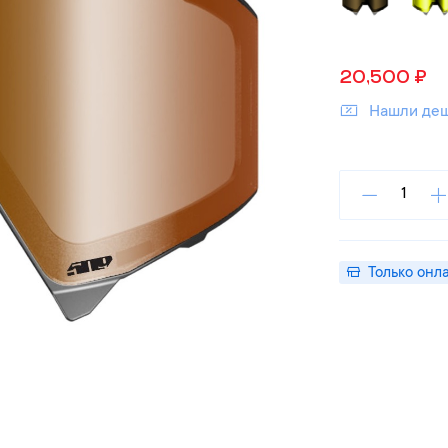
20,500
₽
Нашли де
Только онл