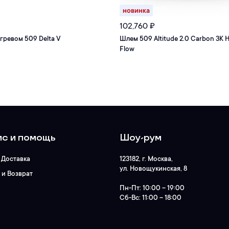
новинка
102,760
₽
гревом 509 Delta V
Шлем 509 Altitude 2.0 Carbon 3K H
Flow
с и помощь
Шоу-рум
 Доставка
123182
, г.
Москва
,
ул. Новощукинская, 8
 и Возврат
Пн-Пт:
10:00 – 19:00
Сб-Вс:
11:00 – 18:00