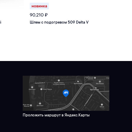
новинка
нов
90,210
₽
174,
i
Шлем с подогревом 509 Delta V
Шлем
Carb
Проложить маршрут в Яндекс.Карты