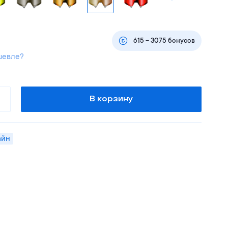
615
–
3075
бонусов
шевле?
В корзину
айн