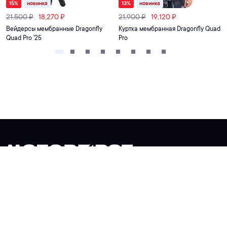
15
%
новинка
13
%
новинка
21,500
₽
18,270
₽
21,900
₽
19,120
₽
Вейдерсы мембранные Dragonfly
Куртка мембранная Dragonfly Quad
Quad Pro '25
Pro
+7 499 553-07-17
Связаться
Сервис и помощь