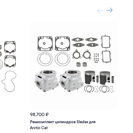
98,700
₽
121,
Ремкомплект цилиндров Sledex для
Коле
Arctic Cat
600 S