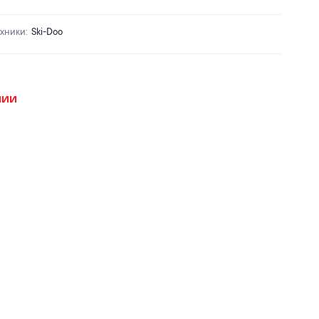
ехники
:
Ski-Doo
чии