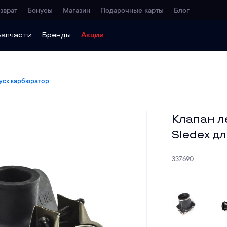
зврат
Бонусы
Магазин
Подарочные карты
Блог
Запчасти
Бренды
Акции
уск карбюратор
Клапан л
Sledex дл
337690