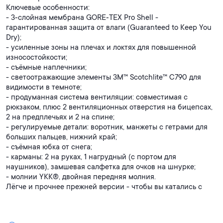
Ключевые особенности:
- 3‑слойная мембрана GORE‑TEX Pro Shell -
гарантированная защита от влаги (Guaranteed to Keep You
Dry);
- усиленные зоны на плечах и локтях для повышенной
износостойкости;
- съёмные наплечники;
- светоотражающие элементы 3M™ Scotchlite™ C790 для
видимости в темноте;
- продуманная система вентиляции: совместимая с
рюкзаком, плюс 2 вентиляционных отверстия на бицепсах,
2 на предплечьях и 2 на спине;
- регулируемые детали: воротник, манжеты с гетрами для
больших пальцев, нижний край;
- съёмная юбка от снега;
- карманы: 2 на руках, 1 нагрудный (с портом для
наушников), замшевая салфетка для очков на шнурке;
- молнии YKK®, двойная передняя молния.
Лёгче и прочнее прежней версии - чтобы вы катались с
уверенностью!