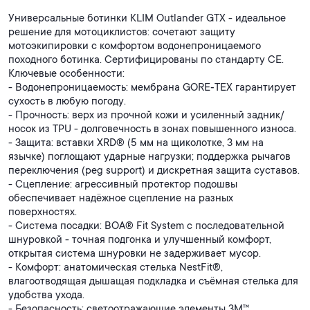
Универсальные ботинки KLIM Outlander GTX - идеальное
решение для мотоциклистов: сочетают защиту
мотоэкипировки с комфортом водонепроницаемого
походного ботинка. Сертифицированы по стандарту CE.
Ключевые особенности:
- Водонепроницаемость: мембрана GORE‑TEX гарантирует
сухость в любую погоду.
- Прочность: верх из прочной кожи и усиленный задник/
носок из TPU - долговечность в зонах повышенного износа.
- Защита: вставки XRD® (5 мм на щиколотке, 3 мм на
язычке) поглощают ударные нагрузки; поддержка рычагов
переключения (peg support) и дискретная защита суставов.
- Сцепление: агрессивный протектор подошвы
обеспечивает надёжное сцепление на разных
поверхностях.
- Система посадки: BOA® Fit System с последовательной
шнуровкой - точная подгонка и улучшенный комфорт,
открытая система шнуровки не задерживает мусор.
- Комфорт: анатомическая стелька NestFit®,
влагоотводящая дышащая подкладка и съёмная стелька для
удобства ухода.
- Безопасность: светоотражающие элементы 3M™