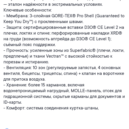
— эталон надёжности в экстремальных условиях.
Ключевые особенности:
- Мембрана: 3‑слойная GORE‑TEX® Pro Shell (Guaranteed to
Keep You Dry™) с проклеенными швами.
- Защита: сертифицированные вставки D3O® CE Level 2 на
плечах, локтях и спине; перфорированные накладки XRD®
на груди (возможность апгрейда до D3O® CE Level 1);
съёмный пояс поддержки.
- Прочность: усиленные зоны из Superfabric® (плечи, локти,
предплечья) и ткани Vectran™ с высокой стойкостью к
порезам и истиранию.
- Вентиляция: 10 зон (регулируемые запястья, 4 основных
вентиля, бицепсы, трицепсы, спина) + клапан на воротнике
для притока воздуха.
- Хранение: более 15 карманов, включая
водонепроницаемый нагрудный, MOLLE‑панель, отсек для
гидрационной системы, скрытые карманы для документов и
ID‑карты.
- Комфорт: система соединения куртка‑штаны,
охлаждающие сетчатые вставки KLIMATEK™,
влагоотводящая антимикробная подкладка, регулируемые
элементы (воротник, манжеты, нижний край).