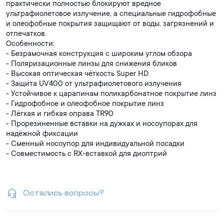
практически полностью блокируют вредное
ультрафиолетовое излучение, а специальные гидрофобные
и олеофобные покрытия защищают от воды, загрязнений и
отпечатков.
Особенности:
- Безрамочная конструкция с широким углом обзора
- Поляризационные линзы для снижения бликов
- Высокая оптическая чёткость Super HD
- Защита UV400 от ультрафиолетового излучения
- Устойчивое к царапинам поликарбонатное покрытие линз
- Гидрофобное и олеофобное покрытие линз
- Лёгкая и гибкая оправа TR90
- Прорезиненные вставки на дужках и носоупорах для
надёжной фиксации
- Сменный носоупор для индивидуальной посадки
- Совместимость с RX-вставкой для диоптрий
- Надёжный металлический шарнир из нержавеющей стали
- В комплекте защитный кейс и чехол из микрофибры
Остались вопросы?