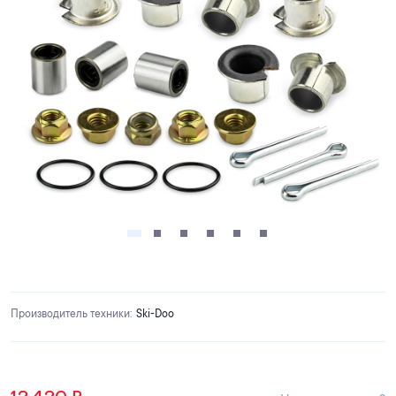
Производитель техники
:
Ski-Doo