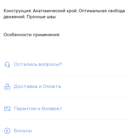
Конструкция: Анатомический крой; Оптимальная свобода
движений; Прочные швы
Особенности применения:
Предназначение: Повседневная носка; Активный отдых;
Спортивные занятия
Остались вопросы?
Преимущества: Хорошая воздухопроницаемость;
Эластичность; Долговечность
Доставка и Оплата
Комфорт использования:
Мягкие материалы
Гарантии и Возврат
Удобная посадка
Практичность в уходе
Универсальность стиля
Бонусы