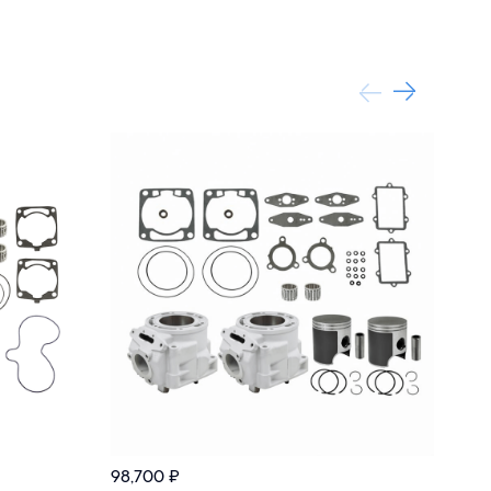
98,700
₽
121,