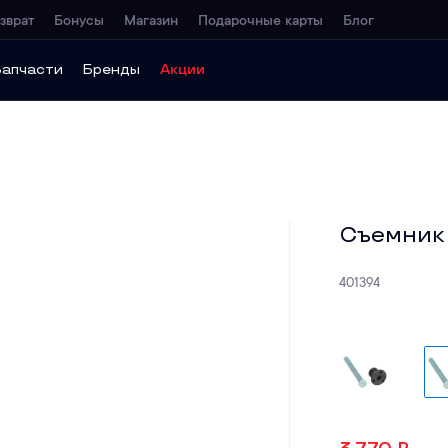
зврат
Бонусы
Магазин
Подарочные карты
Блог
Запчасти
Бренды
Акции
Съемник 
401394