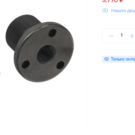
3,770
₽
Нашли де
Только онл