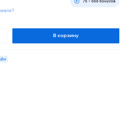
75
–
566
бонусов
шевле?
В корзину
айн